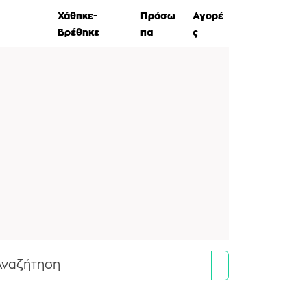
ες Ζώων
Χάθηκε-
Πρόσω
Αγορέ
Βρέθηκε
πα
ς
Search