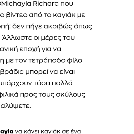
@Michayla Richard που
ο βίντεο από το καγιάκ με
οπή: δεν πήγε ακριβώς όπως
! Άλλωστε οι μέρες του
δανική εποχή για να
η με τον τετράποδο φίλο
 βράδια μπορεί να είναι
 υπάρχουν τόσα πολλά
φιλικά προς τους σκύλους
καλύψετε.
hayla
να κάνει καγιάκ σε ένα