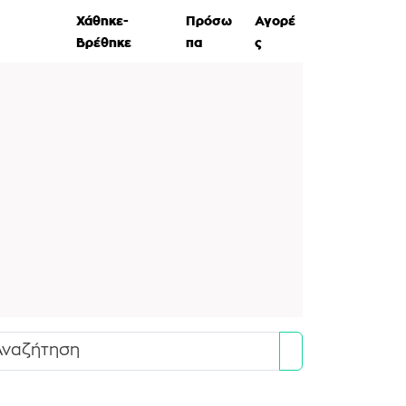
ες Ζώων
Χάθηκε-
Πρόσω
Αγορέ
Βρέθηκε
πα
ς
Search