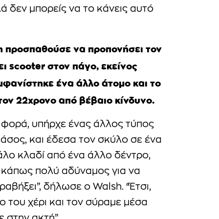
 δεν μπορείς να το κάνεις αυτό
sh προσπαθούσε να προπονήσει τον
ει scooter στον πάγο, εκείνος
μφανίστηκε ένα άλλο άτομο και το
τον 22χρονο από βέβαιο κίνδυνο.
η φορά, υπήρχε ένας άλλος τύπος
άσος, και έδεσα τον σκύλο σε ένα
άλο κλαδί από ένα άλλο δέντρο,
αν κάπως πολύ αδύναμος για να
ραβήξει”, δήλωσε ο Walsh. “Έτσι,
ο του χέρι και τον σύραμε μέσα
ε στην ακτή”.