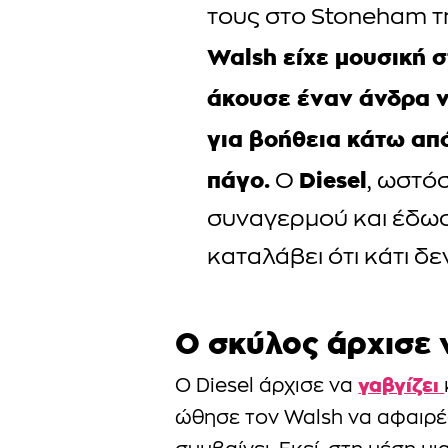
τους στο Stoneham 
Walsh είχε μουσική σ
άκουσε έναν άνδρα ν
για βοήθεια κάτω απ
πάγο.
Diesel
Ο
, ωστό
συναγερμού και έδωσ
καταλάβει ότι κάτι δε
Ο σκύλος άρχισε 
γαβγίζει
Ο Diesel άρχισε να
ώθησε τον Walsh να αφαιρέσε