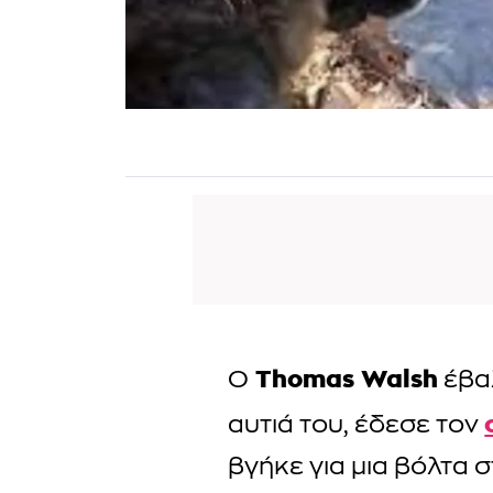
Thomas Walsh
Ο
έβαλ
αυτιά του, έδεσε τον
βγήκε για μια βόλτα 