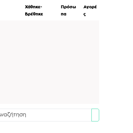
ες Ζώων
Χάθηκε-
Πρόσω
Αγορέ
Βρέθηκε
πα
ς
Search