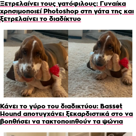
Ξετρελαίνει τους γατόφιλους: Γυναίκα
χρησιμοποιεί Photoshop στη γάτα της και
ξετρελαίνει το διαδίκτυο
Κάνει το γύρο του διαδικτύου: Basset
Hound αποτυγχάνει ξεκαρδιστικά στο να
βοηθήσει να τακτοποιηθούν τα ψώνια