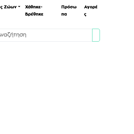
ες Ζώων
Χάθηκε-
Πρόσω
Αγορέ
Βρέθηκε
πα
ς
Search