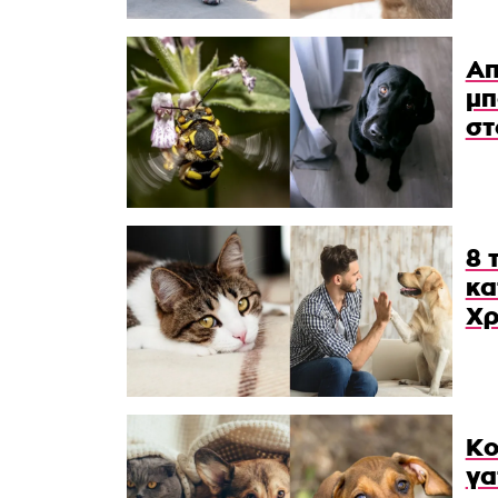
Απ
μπ
στ
8 
κα
Χρ
Κο
γα