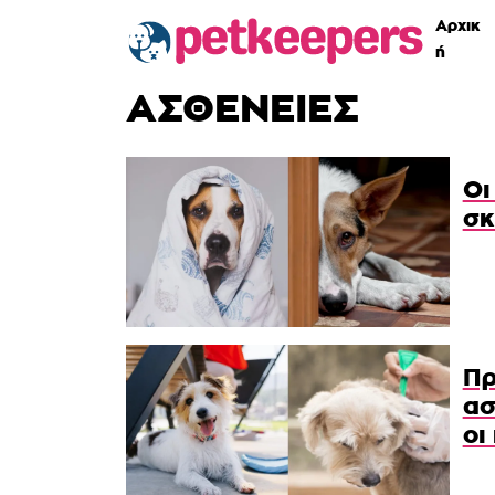
Αρχικ
ή
ΑΣΘΕΝΕΙΕΣ
Οι
σκ
Πρ
ασ
οι