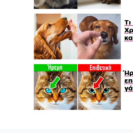
Τι
Χρ
κα
Ήρ
επ
γά