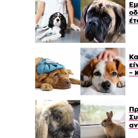
Εμ
οδ
έτ
Κα
εί
– 
Πρ
Συ
αν