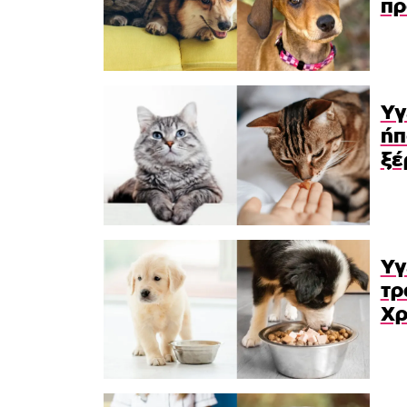
πρ
Υγ
ήπ
ξέ
Υγ
τρ
Χρ