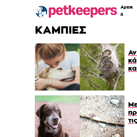
Αρχικ
ή
ΚΑΜΠΙΕΣ
Αν
κά
κα
Με
πρ
τι