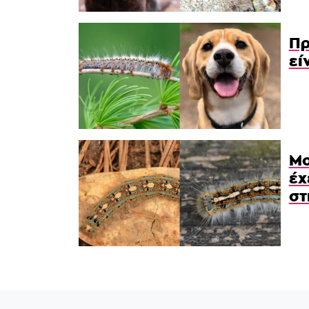
Πρ
εί
Μο
έχ
στ