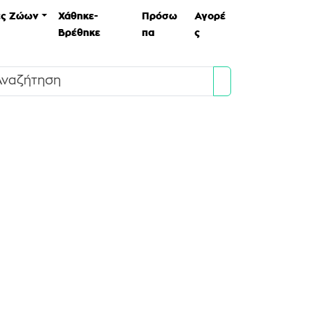
ες Ζώων
Χάθηκε-
Πρόσω
Αγορέ
Βρέθηκε
πα
ς
Search