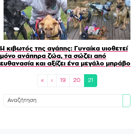
Η κιβωτός της αγάπης: Γυναίκα υιοθετεί
μόνο ανάπηρα ζώα, τα σώζει από
ευθανασία και αξίζει ένα μεγάλο μπράβο
Page navigation
Page
Page
Current Page
«
‹
19
20
21
Se